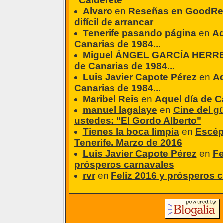
"Calderete"
Alvaro
en
Reseñas en GoodRea
difícil de arrancar
Tenerife pasando página
en
Aq
Canarias de 1984...
Miguel ÁNGEL GARCÍA HERR
de Canarias de 1984...
Luis Javier Capote Pérez
en
Aq
Canarias de 1984...
Maribel Reis
en
Aquel día de C
manuel lagalaye
en
Cine del g
ustedes: "El Gordo Alberto"
Tienes la boca limpia
en
Escép
Tenerife. Marzo de 2016
Luis Javier Capote Pérez
en
Fe
prósperos carnavales
rvr
en
Feliz 2016 y prósperos 