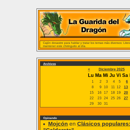
Cajón desastre para hablar y tratar los temas más diversos: Liter
mantener este chiringuito al día.
Archivos
<
Diciembre 2025
Lu
Ma
Mi
Ju
Vi
Sa
1
2
3
4
5
6
8
9
10
11
12
13
15
16
17
18
19
20
22
23
24
25
26
27
29
30
31
Opinando
Mojcón
en
Clásicos populares