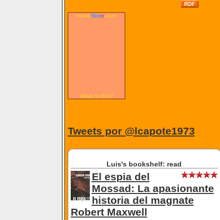
www.
flick
r
.com
What is this?
Tweets por @lcapote1973
Luis's bookshelf: read
El espia del
Mossad: La apasionante
historia del magnate
Robert Maxwell