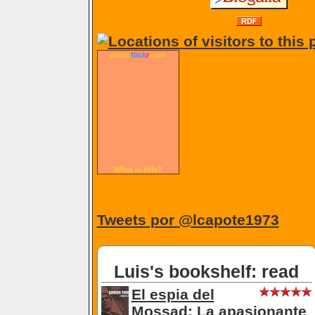
www.
flick
r
.com
What is this?
Tweets por @lcapote1973
Luis's bookshelf: read
El espia del
Mossad: La apasionante
historia del magnate