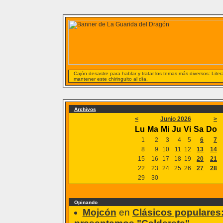
Cajón desastre para hablar y tratar los temas más diversos: Liter
mantener este chiringuito al día.
Archivos
<
Junio 2026
>
Lu
Ma
Mi
Ju
Vi
Sa
Do
1
2
3
4
5
6
7
8
9
10
11
12
13
14
15
16
17
18
19
20
21
22
23
24
25
26
27
28
29
30
Opinando
Mojcón
en
Clásicos populares