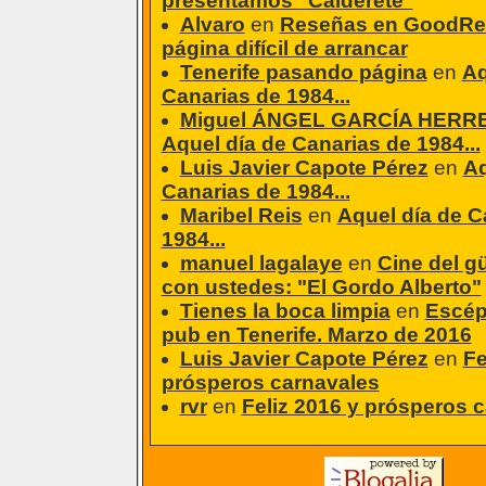
presentamos "Calderete"
Alvaro
en
Reseñas en GoodRea
página difícil de arrancar
Tenerife pasando página
en
Aq
Canarias de 1984...
Miguel ÁNGEL GARCÍA HERR
Aquel día de Canarias de 1984...
Luis Javier Capote Pérez
en
Aq
Canarias de 1984...
Maribel Reis
en
Aquel día de C
1984...
manuel lagalaye
en
Cine del g
con ustedes: "El Gordo Alberto"
Tienes la boca limpia
en
Escép
pub en Tenerife. Marzo de 2016
Luis Javier Capote Pérez
en
Fe
prósperos carnavales
rvr
en
Feliz 2016 y prósperos 