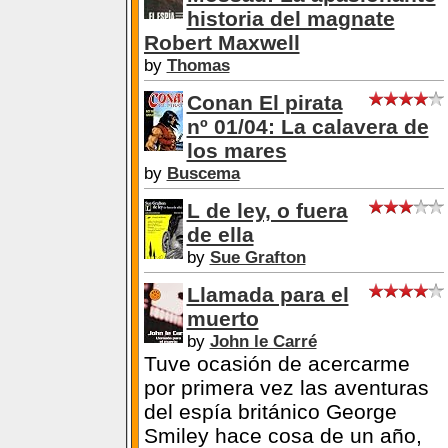
Robert Maxwell
by
Thomas
Conan El pirata
nº 01/04: La calavera de
los mares
by
Buscema
L de ley, o fuera
de ella
by
Sue Grafton
Llamada para el
muerto
by
John le Carré
Tuve ocasión de acercarme
por primera vez las aventuras
del espía británico George
Smiley hace cosa de un año,
cuando leí El Topo. Hace cosa