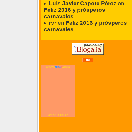
Luis Javier Capote Pérez
en
Feliz 2016 y prósperos
carnavales
rvr
en
Feliz 2016 y prósperos
carnavales
www.
flick
r
.com
What is this?