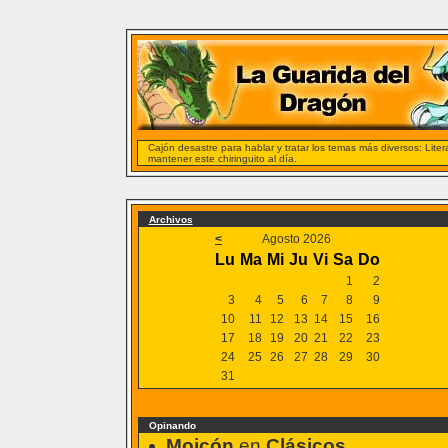
Cajón desastre para hablar y tratar los temas más diversos: Liter
mantener este chiringuito al día.
Archivos
<
Agosto 2026
Lu
Ma
Mi
Ju
Vi
Sa
Do
1
2
3
4
5
6
7
8
9
10
11
12
13
14
15
16
17
18
19
20
21
22
23
24
25
26
27
28
29
30
31
Opinando
Mojcón
en
Clásicos