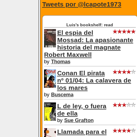
Tweets por @lcapote1973
Luis's bookshelf: read
El espia del
Mossad: La apasionante
historia del magnate
Robert Maxwell
by
Thomas
Conan El pirata
nº 01/04: La calavera de
los mares
by
Buscema
L de ley, o fuera
de ella
by
Sue Grafton