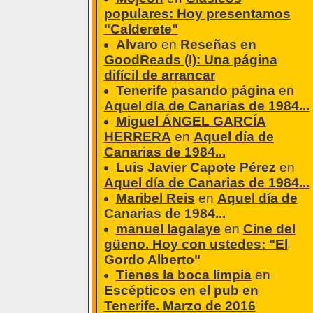
populares: Hoy presentamos
"Calderete"
Alvaro
en
Reseñas en
GoodReads (I): Una página
difícil de arrancar
Tenerife pasando página
en
Aquel día de Canarias de 1984...
Miguel ÁNGEL GARCÍA
HERRERA
en
Aquel día de
Canarias de 1984...
Luis Javier Capote Pérez
en
Aquel día de Canarias de 1984...
Maribel Reis
en
Aquel día de
Canarias de 1984...
manuel lagalaye
en
Cine del
güeno. Hoy con ustedes: "El
Gordo Alberto"
Tienes la boca limpia
en
Escépticos en el pub en
Tenerife. Marzo de 2016